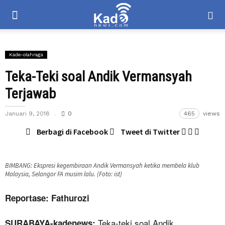
Kade-olahraga
Teka-Teki soal Andik Vermansyah
Terjawab
Januari 9, 2018
0
465
views
Berbagi di Facebook
Tweet di Twitter
BIMBANG: Ekspresi kegembiraan Andik Vermansyah ketika membela klub
Malaysia, Selangor FA musim lalu. (Foto: ist)
Reportase: Fathurozi
Teka-teki soal Andik
SURABAYA-kadenews: