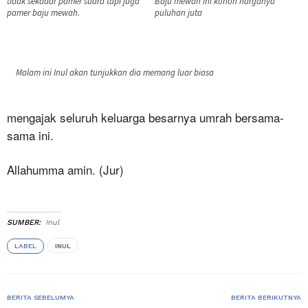
tidak sekadar pamer suara tapi juga
Baju mewah ini konon harganya
pamer baju mewah.
puluhan juta
Malam ini Inul akan tunjukkan dia memang luar biasa
mengajak seluruh keluarga besarnya umrah bersama-
sama ini.
Allahumma amin. (Jur)
SUMBER
Inul
LABEL
INUL
BERITA SEBELUMYA
BERITA BERIKUTNYA