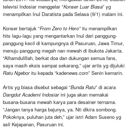
televisi Indosiar menggelar “
” yg
Konser Luar Biasa
menampilkan Inul Daratista pada Selasa (9/1) malam ini.
Konser bertajuk “
itu menampilkan
From Zero to Hero”
hits lagu-lagu yang mengantarkan Inul dari panggung-
panggung kecil di kampungnya di Pasuruan, Jawa Timur,
menuju panggung megah nan mewah di ibukota Jakarta.
“Alhamdulillah, berkat doa dan dukungan semua fans,
saya masih eksis sampai sekarang,” ujar artis yg dijuluki
itu kepada “kadenews.com” Senin kemarin.
Ratu Ngebor
Artis yg biasa disebut sebagai “
” di acara
Bunda Ratu
ini juga akan memakai
Dangdut Academi Indosiar
busana-busana mewah karya para desainer ternama.
“Jangan tanya harga bajunya, ya. Nti dikira sombong.
Pokoknya, puluhan juta deh,” ujar istri Adam Suseno yg
asli Kejapanan, Pasuruan ini.