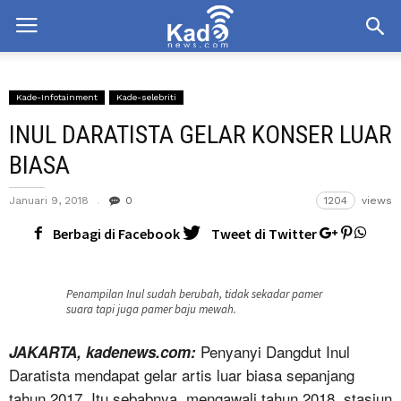
Kade-Infotainment
Kade-selebriti
INUL DARATISTA GELAR KONSER LUAR
BIASA
Januari 9, 2018
0
1204
views
Berbagi di Facebook
Tweet di Twitter
Penampilan Inul sudah berubah, tidak sekadar pamer
suara tapi juga pamer baju mewah.
Penyanyi Dangdut Inul
JAKARTA, kadenews.com:
Daratista mendapat gelar artis luar biasa sepanjang
tahun 2017. Itu sebabnya, mengawali tahun 2018, stasiun