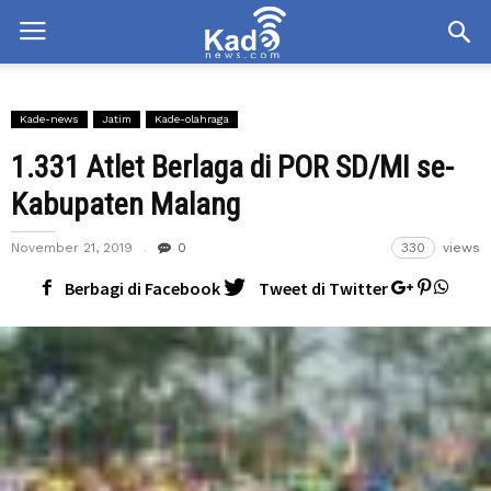
Kade-news
Jatim
Kade-olahraga
1.331 Atlet Berlaga di POR SD/MI se-
Kabupaten Malang
November 21, 2019
0
330
views
Berbagi di Facebook
Tweet di Twitter