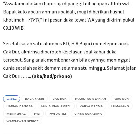
“Assalamualaikum baru saja dipanggil dihadapan allloh swt.
Bapak kulo abdurrahman ubaidah, mugi diberikan husnul
khotimah…🤲🤲,” Ini pesan duka lewat WA yang dikirim pukul
09.13 WIB.
Setelah salah satu alumnus KD, H.A Bajuri menelepon anak
Cak Dur, akhirnya diperoleh kejelasan soal kabar duka
tersebut. Sang anak membenarkan bila ayahnya meninggal
dunia setelah sakit demam selama satu minggu. Selamat jalan
Cak Dur……..
(aka/hud/pri/ono)
LABEL
BACA YASIN
CAK DUR
FAKULTAS SYARIAH
GUS DUR
HARIAN BANGSA
IAIN SUNAN AMPEL
KARYA DARMA
LUMAJANG
MENINGGAL
PWI
PWI JATIM
UINSA SURABAYA
WARTAWAN SENIOR