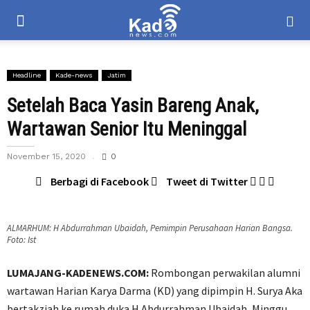
Headline
Kade-news
Jatim
Setelah Baca Yasin Bareng Anak,
Wartawan Senior Itu Meninggal
November 15, 2020
0
Berbagi di Facebook
Tweet di Twitter
ALMARHUM: H Abdurrahman Ubaidah, Pemimpin Perusahaan Harian Bangsa.
Foto: Ist
LUMAJANG-KADENEWS.COM:
Rombongan perwakilan alumni
wartawan Harian Karya Darma (KD) yang dipimpin H. Surya Aka
bertakziah ke rumah duka H Abdurrahman Ubaidah, Minggu