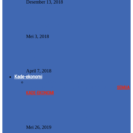
Desember 13, 2018
YURA YUNITA, JAZ, DAN KLA PROJECT SIAP
MERIAHKAN JAZZ PANTAI
Mei 3, 2018
NASIB RUMAH TEATER POPULER MILIK TEGUH
KARYA
April 7, 2018
Kade-ekonomi
KADE-ENTERPRENEUR
KADE-FINANCIAL
KADE-
OTOMOTIF
KADE-STARTUP
KADE-TRADING
KADE-UKM
SEMUA
KADE-EKONOMI
MAHASISWA UM CIPTAKAN INOVASI EDUKASI
BUDAYA INDONESIA DI MASA KINI
Mei 26, 2019