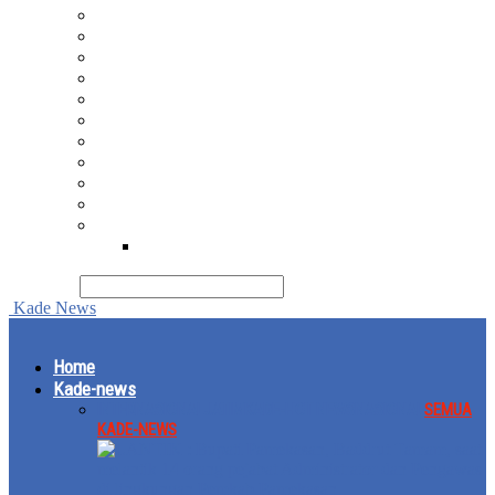
Kade-politik pemerintahan
Kade-desa
Kade-hukum kriminal
Kade-opini
Kade-komunitas
Kade-sehat
Kade-pustaka
Kade-budaya
Kade-religi
Kade-metafisika
Kade-wisata
Kade-kuliner
pencarian
Kade News
Home
Kade-news
INTERNASIONAL
JATIM
KADE-HOT NEWS
NASIONAL
SEMUA
KADE-NEWS