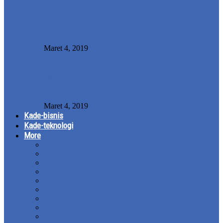
DEVELOPER PERUMAHAN QUALITY RIVERSIDE
KRIAN, RAIH TIGA PENGHARGAAN BERGENGSI
Maret 4, 2019
QUALITY RIVERSIDE KRIAN, TAWARKAN DP 0
RUPIAH UNTUK TNI, POLRI, ASN…
Maret 4, 2019
Kade-bisnis
Kade-teknologi
More
KADE-OLAHRAGA
KADE-POLITIK PEMERINTAHAN
KADE-DESA
KADE-HUKUM KRIMINAL
KADE-OPINI
KADE-KOMUNITAS
KADE-SEHAT
KADE-PUSTAKA
KADE-BUDAYA