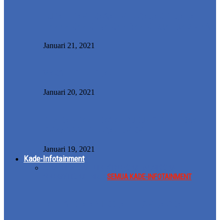
BUPATI PAMEKASAN MENGAJAK PEJABAT
TANAMKAN KEBAIKAN DAN KERJA LUAR BIASA
Januari 21, 2021
VAKSIN PLIN-PLAN
Januari 20, 2021
PEMKAB PAMEKASAN DUKUNG KEMITRAAN
PMA/PMDN DENGAN UMKM
Januari 19, 2021
Kade-Infotainment
KADE-FILM
KADE-LIFE STYLE
KADE-MUSIK
KADE-
SELEBRITI
KADE-VIRAL
SEMUA KADE-INFOTAINMENT
50 PESERTA ADU KREATIF LOMBA GRAFITI