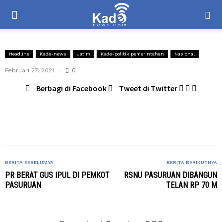
Headline
Kade-news
Jatim
Kade-politik pemerintahan
Nasional
Februari 27, 2021
0
Berbagi di Facebook
Tweet di Twitter
BERITA SEBELUMYA
BERITA BERIKUTNYA
PR BERAT GUS IPUL DI PEMKOT
RSNU PASURUAN DIBANGUN
PASURUAN
TELAN RP 70 M