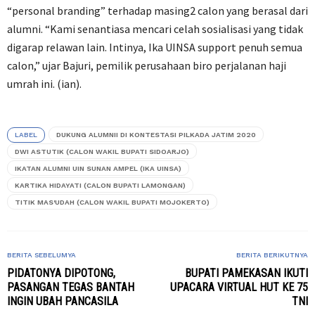
“personal branding” terhadap masing2 calon yang berasal dari
alumni. “Kami senantiasa mencari celah sosialisasi yang tidak
digarap relawan lain. Intinya, Ika UINSA support penuh semua
calon,” ujar Bajuri, pemilik perusahaan biro perjalanan haji
umrah ini. (ian).
LABEL
DUKUNG ALUMNII DI KONTESTASI PILKADA JATIM 2020
DWI ASTUTIK (CALON WAKIL BUPATI SIDOARJO)
IKATAN ALUMNI UIN SUNAN AMPEL (IKA UINSA)
KARTIKA HIDAYATI (CALON BUPATI LAMONGAN)
TITIK MAS'UDAH (CALON WAKIL BUPATI MOJOKERTO)
BERITA SEBELUMYA
BERITA BERIKUTNYA
PIDATONYA DIPOTONG,
BUPATI PAMEKASAN IKUTI
PASANGAN TEGAS BANTAH
UPACARA VIRTUAL HUT KE 75
INGIN UBAH PANCASILA
TNI