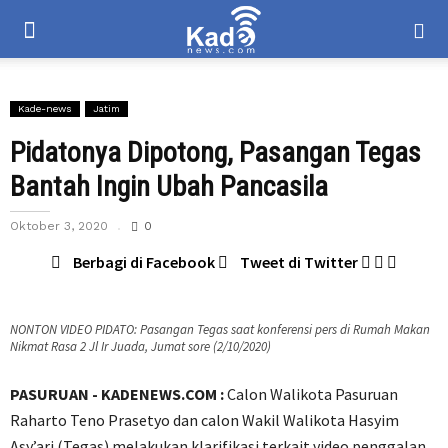
Kade-news
Jatim
Pidatonya Dipotong, Pasangan Tegas
Bantah Ingin Ubah Pancasila
Oktober 3, 2020
0
Berbagi di Facebook
Tweet di Twitter
NONTON VIDEO PIDATO: Pasangan Tegas saat konferensi pers di Rumah Makan
Nikmat Rasa 2 Jl Ir Juada, Jumat sore (2/10/2020)
PASURUAN - KADENEWS.COM :
Calon Walikota Pasuruan
Raharto Teno Prasetyo dan calon Wakil Walikota Hasyim
Asy’ari (Tegas) melakukan klarifikasi terkait video penggalan