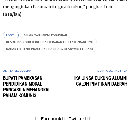
menginginkan Pasuruan itu guyub rukun,” pungkas Teno.
(aza/ian)
LABEL
CALON WALIKOTA PASURUAN
KLARIFIKASI VIDEO ISI PIDATO RAHARTO TENO PRASETYO
RAHARTO TENO PRASETYO DAN HASYIM ASY'ARI (TEGAS)
BERITA SEBELUMYA
BERITA BERIKUTNYA
BUPATI PAMEKASAN :
IKA UINSA DUKUNG ALUMNI
PENDIDIKAN MORAL
CALON PIMPINAN DAERAH
PANCASILA MENANGKAL
PAHAM KOMUNIS
Facebook
Twitter