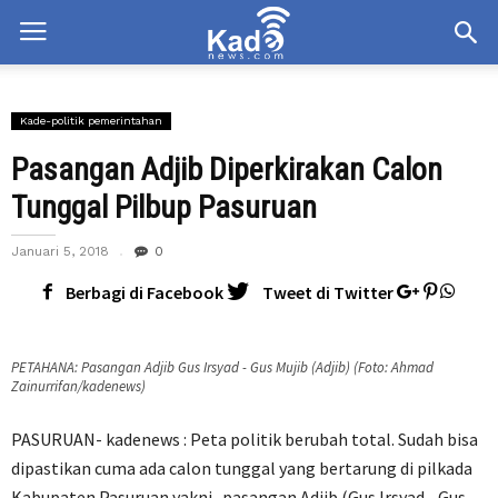
Kade-politik pemerintahan
Pasangan Adjib Diperkirakan Calon
Tunggal Pilbup Pasuruan
Januari 5, 2018
0
Berbagi di Facebook
Tweet di Twitter
PETAHANA: Pasangan Adjib Gus Irsyad - Gus Mujib (Adjib) (Foto: Ahmad
Zainurrifan/kadenews)
PASURUAN- kadenews : Peta politik berubah total. Sudah bisa
dipastikan cuma ada calon tunggal yang bertarung di pilkada
Kabupaten Pasuruan yakni . pasangan Adjib (Gus Irsyad - Gus