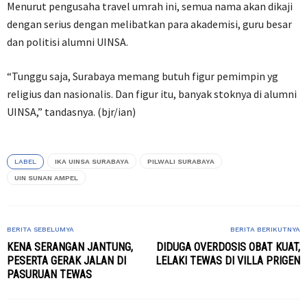
Menurut pengusaha travel umrah ini, semua nama akan dikaji
dengan serius dengan melibatkan para akademisi, guru besar
dan politisi alumni UINSA.
“Tunggu saja, Surabaya memang butuh figur pemimpin yg
religius dan nasionalis. Dan figur itu, banyak stoknya di alumni
UINSA,” tandasnya. (bjr/ian)
LABEL
IKA UINSA SURABAYA
PILWALI SURABAYA
UIN SUNAN AMPEL
BERITA SEBELUMYA
BERITA BERIKUTNYA
KENA SERANGAN JANTUNG,
DIDUGA OVERDOSIS OBAT KUAT,
PESERTA GERAK JALAN DI
LELAKI TEWAS DI VILLA PRIGEN
PASURUAN TEWAS