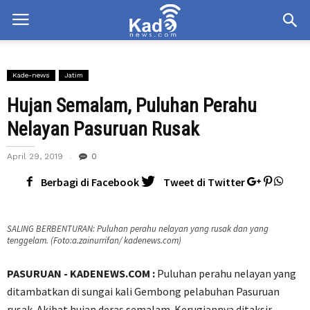
Kade-news
Jatim
Hujan Semalam, Puluhan Perahu
Nelayan Pasuruan Rusak
April 29, 2019
0
Berbagi di Facebook
Tweet di Twitter
SALING BERBENTURAN: Puluhan perahu nelayan yang rusak dan yang
tenggelam. (Foto:a.zainurrifan/ kadenews.com)
PASURUAN - KADENEWS.COM :
Puluhan perahu nelayan yang
ditambatkan di sungai kali Gembong pelabuhan Pasuruan
rusak. Akibat hujan deras semalam. Kerugiannya ditaksir