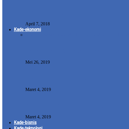
NASIB RUMAH TEATER POPULER MILIK TEGUH K
April 7, 2018
Kade-ekonomi
KADE-ENTERPRENEUR
KADE-FINANCIAL
KADE-OTOMOTIF
KAD
MAHASISWA UM CIPTAKAN INOVASI EDUKASI BU
Mei 26, 2019
DEVELOPER PERUMAHAN QUALITY RIVERSIDE KR
Maret 4, 2019
QUALITY RIVERSIDE KRIAN, TAWARKAN DP 0 RUP
Maret 4, 2019
Kade-bisnis
Kade-teknologi