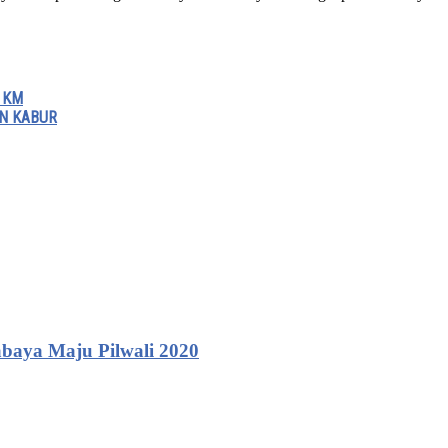
 KM
N KABUR
baya Maju Pilwali 2020