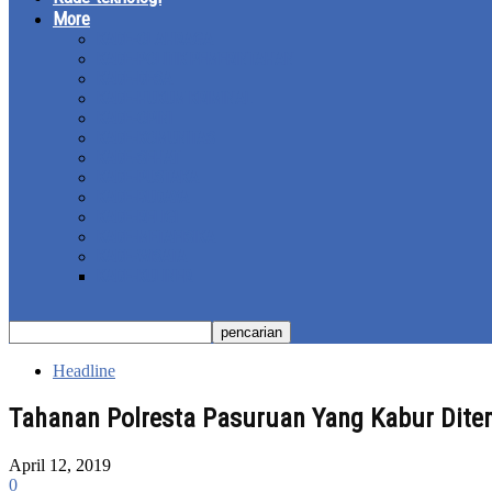
More
KADE-OLAHRAGA
KADE-POLITIK PEMERINTAHAN
KADE-DESA
KADE-HUKUM KRIMINAL
KADE-OPINI
KADE-KOMUNITAS
KADE-SEHAT
KADE-PUSTAKA
KADE-BUDAYA
KADE-RELIGI
KADE-METAFISIKA
KADE-WISATA
KADE-KULINER
Headline
Tahanan Polresta Pasuruan Yang Kabur Dit
April 12, 2019
0