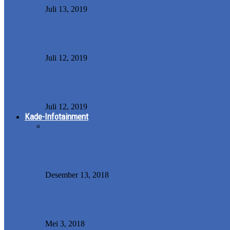
Juli 13, 2019
WAKIL WALI KOTA COCOK SEBAGAI KETUA DPC
Juli 12, 2019
SWADAYA MASYARAKAT, PAGAR TPU DI KLAIM H
Juli 12, 2019
Kade-Infotainment
KADE-FILM
KADE-LIFE STYLE
KADE-MUSIK
KADE-SELEBRITI
KAD
50 PESERTA ADU KREATIF LOMBA GRAFITI
Desember 13, 2018
YURA YUNITA, JAZ, DAN KLA PROJECT SIAP ME
Mei 3, 2018