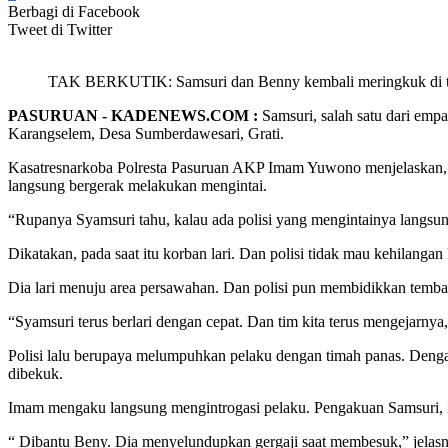
Berbagi di Facebook
Tweet di Twitter
TAK BERKUTIK: Samsuri dan Benny kembali meringkuk di taha
PASURUAN - KADENEWS.COM :
Samsuri, salah satu dari empa
Karangselem, Desa Sumberdawesari, Grati.
Kasatresnarkoba Polresta Pasuruan AKP Imam Yuwono menjelaskan, s
langsung bergerak melakukan mengintai.
“Rupanya Syamsuri tahu, kalau ada polisi yang mengintainya langsung
Dikatakan, pada saat itu korban lari. Dan polisi tidak mau kehilangan
Dia lari menuju area persawahan. Dan polisi pun membidikkan temba
“Syamsuri terus berlari dengan cepat. Dan tim kita terus mengejarny
Polisi lalu berupaya melumpuhkan pelaku dengan timah panas. Denga
dibekuk.
Imam mengaku langsung mengintrogasi pelaku. Pengakuan Samsuri, ia b
“ Dibantu Beny. Dia menyelundupkan gergaji saat membesuk,” jelasny