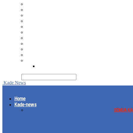
Kade-politik pemerintahan
Kade-desa
Kade-hukum kriminal
Kade-opini
Kade-komunitas
Kade-sehat
Kade-pustaka
Kade-budaya
Kade-religi
Kade-metafisika
Kade-wisata
Kade-kuliner
pencarian
Kade News
Home
Kade-news
INTERNASIONAL
JATIM
KADE-HOT NEWS
NASIONAL
SEMUA KA
232 PEJABAT PEMKAB MALANG DIMUTASI