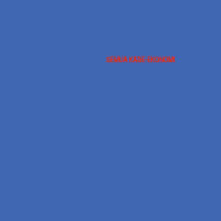
ARYA
E-STARTUP
KADE-TRADING
KADE-UKM
SEMUA KADE-EKONOMI
DAYA INDONESIA DI MASA KINI
IAN, RAIH TIGA PENGHARGAAN BERGENGSI
IAH UNTUK TNI, POLRI, ASN…