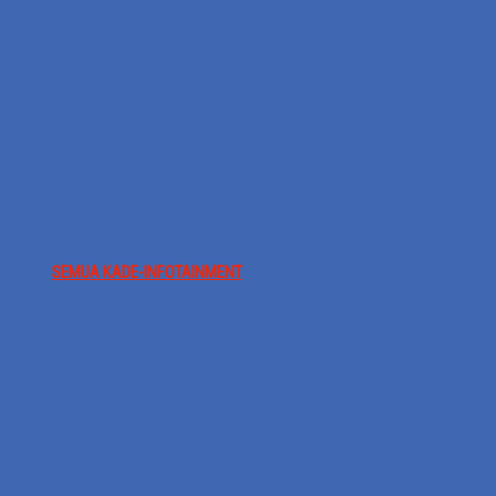
 PDIP KOTA PASURUAN
ASIL ADD
E-VIRAL
SEMUA KADE-INFOTAINMENT
RIAHKAN JAZZ PANTAI