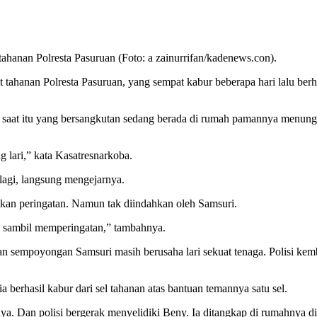
nan Polresta Pasuruan (Foto: a zainurrifan/kadenews.con).
t tahanan Polresta Pasuruan, yang sempat kabur beberapa hari lalu ber
aat itu yang bersangkutan sedang berada di rumah pamannya menunggu
 lari,” kata Kasatresnarkoba.
 lagi, langsung mengejarnya.
kan peringatan. Namun tak diindahkan oleh Samsuri.
a, sambil memperingatan,” tambahnya.
n sempoyongan Samsuri masih berusaha lari sekuat tenaga. Polisi kem
erhasil kabur dari sel tahanan atas bantuan temannya satu sel.
a. Dan polisi bergerak menyelidiki Beny. Ia ditangkap di rumahnya di