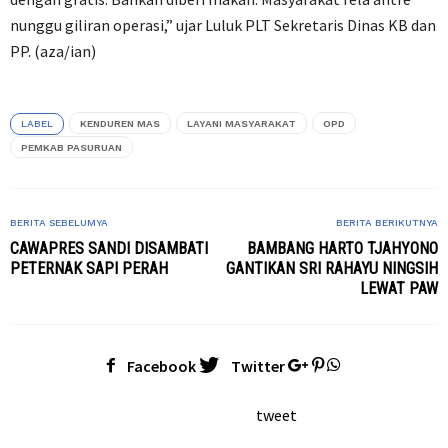
nunggu giliran operasi,” ujar Luluk PLT Sekretaris Dinas KB dan
PP. (aza/ian)
LABEL
KENDUREN MAS
LAYANI MASYARAKAT
OPD
PEMKAB PASURUAN
BERITA SEBELUMYA
BERITA BERIKUTNYA
CAWAPRES SANDI DISAMBATI
BAMBANG HARTO TJAHYONO
PETERNAK SAPI PERAH
GANTIKAN SRI RAHAYU NINGSIH
LEWAT PAW
Facebook
Twitter
tweet