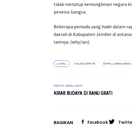
tidak menutup kemungkinan negara kit
penerus bangsa.
Beberapa pemuda yang hadir dalam rap
daerah di Kabupaten Jember di antara
lainnya. (why/ian)
LABEL
CALEG DPR RI
DAPIL LUMAJANG-
BERITA SEBELUMYA
KIRAB BUDAYA DI RANU GRATI
Facebook
Twitte
BAGIKAN