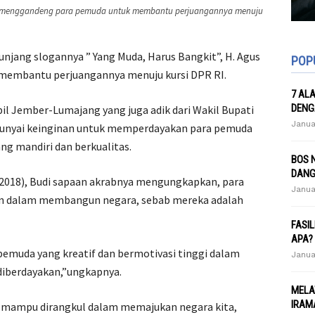
iri) menggandeng para pemuda untuk membantu perjuangannya menuju
jang slogannya ” Yang Muda, Harus Bangkit”, H. Agus
POP
membantu perjuangannya menuju kursi DPR RI.
7 AL
DENG
apil Jember-Lumajang yang juga adik dari Wakil Bupati
Janua
unyai keinginan untuk memperdayakan para pemuda
g mandiri dan berkualitas.
BOS 
DANG
0/2018), Budi sapaan akrabnya mengungkapkan, para
Janua
an dalam membangun negara, sebab mereka adalah
FASI
APA?
 pemuda yang kreatif dan bermotivasi tinggi dalam
Janua
 diberdayakan,”ungkapnya.
MELA
IRAMA
ka mampu dirangkul dalam memajukan negara kita,