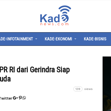
Kade
News
DE-INFOTAINMENT
KADE-EKONOMI
KADE-BISNIS
PR RI dari Gerindra Siap
muda
139
views
Twitter