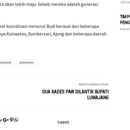
Janua
a akan lebih maju. Sebab mereka adalah generasi
TIM 
PENG
at koordinasi menurut Budi berasal dari beberapa
Maret
nya Kaliwates, Sumbersari, Ajung dan beberapa daerah
JEMBER
GERINDRA
BERITA BERIKUTNYA
DUA KADES PAW DILANTIK BUPATI
LUMAJANG
r
tweet