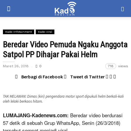
Kade-Infotainment
Kade-viral
Beredar Video Pemuda Ngaku Anggota
Satpol PP Dihajar Pakai Helm
Maret 26, 2018
0
718
views
Berbagi di Facebook
Tweet di Twitter
TAK MELAWAN: Dimas (kiri) pengendara motor sport dipukuli helm berkali-kali
oleh lelaki berkaos hitam.
Beredar video berdurasi
LUMAJANG-Kadenews.com:
57 detik di sebuah Grup WhatsApp, Senin (26/3/2018)
tersebut sempat menjadi viral.