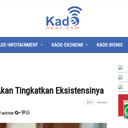
Kade
News
DE-INFOTAINMENT
KADE-EKONOMI
KADE-BISNIS
kan Tingkatkan Eksistensinya
553
views
Twitter