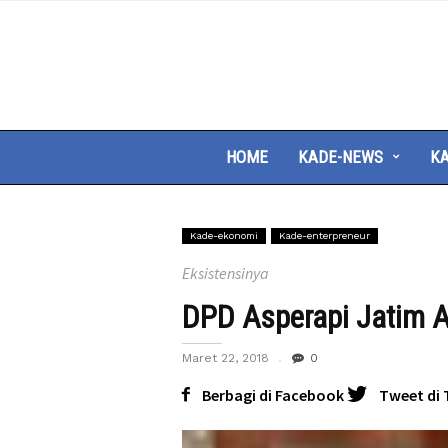
HOME
KADE-NEWS
KA
Kade-ekonomi
Kade-enterpreneur
Eksistensinya
DPD Asperapi Jatim A
Maret 22, 2018
0
Berbagi di Facebook
Tweet di 