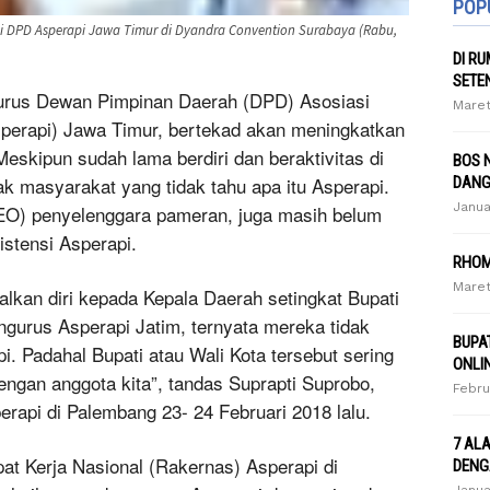
POP
 DPD Asperapi Jawa Timur di Dyandra Convention Surabaya (Rabu,
DI R
SETE
rus Dewan Pimpinan Daerah (DPD) Asosiasi
Maret
perapi) Jawa Timur, bertekad akan meningkatkan
Meskipun sudah lama berdiri dan beraktivitas di
BOS 
 masyarakat yang tidak tahu apa itu Asperapi.
DANG
Janua
(EO) penyelenggara pameran, juga masih belum
istensi Asperapi.
RHOM
Maret
alkan diri kepada Kepala Daerah setingkat Bupati
ngurus Asperapi Jatim, ternyata mereka tidak
BUPA
pi. Padahal Bupati atau Wali Kota tersebut sering
ONLI
gan anggota kita”, tandas Suprapti Suprobo,
Febru
erapi di Palembang 23- 24 Februari 2018 lalu.
7 AL
at Kerja Nasional (Rakernas) Asperapi di
DENG
Janua