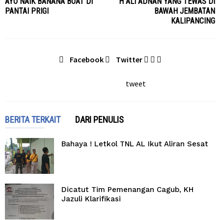
AYO NAIK BANANA BOAT DI
H ALI ADNAN YANG TEWAS DI
PANTAI PRIGI
BAWAH JEMBATAN
KALIPANCING
Facebook
Twitter
tweet
BERITA TERKAIT
DARI PENULIS
Bahaya ! Letkol TNL AL Ikut Aliran Sesat
Dicatut Tim Pemenangan Cagub, KH
Jazuli Klarifikasi