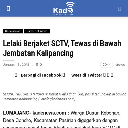
Kade-news
Kade-hot news
Lelaki Berjaket SCTV, Tewas di Bawah
Jembatan Kalipancing
Januari 16, 2018
0
2044
views
Berbagi di Facebook
Tweet di Twitter
SERING TINGGALKAN RUMAH: Mayat H Ali Adnan (kiri) posisi terlungkup di bawah
Jembatan Kalipancing (Fotofat/kadenews.com)
Warga Dusun Kebonan,
LUMAJANG- kadenews.com :
Desa Condro, Kecamatan Pasirian digegerkan dengan
penemuan mayat tanpa identitas berjaket logo SCTV di