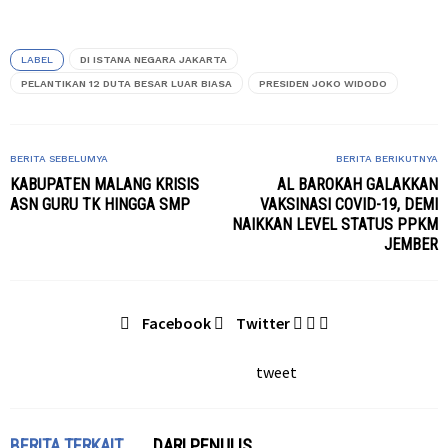
LABEL
DI ISTANA NEGARA JAKARTA
PELANTIKAN 12 DUTA BESAR LUAR BIASA
PRESIDEN JOKO WIDODO
BERITA SEBELUMYA
BERITA BERIKUTNYA
KABUPATEN MALANG KRISIS
AL BAROKAH GALAKKAN
ASN GURU TK HINGGA SMP
VAKSINASI COVID-19, DEMI
NAIKKAN LEVEL STATUS PPKM
JEMBER
Facebook
Twitter
tweet
BERITA TERKAIT
DARI PENULIS