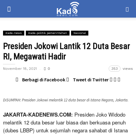
Kade-news
Kade-politik pemerintahan
Nasional
Presiden Jokowi Lantik 12 Duta Besar
RI, Megawati Hadir
November 18, 2021
0
353
views
Berbagi di Facebook
Tweet di Twitter
DiSUMPAH: Presiden Jokowi melantik 12 duta besar di Istana Negara, Jakarta.
Presiden Joko Widodo
JAKARTA-KADENEWS.COM:
melantik 12 duta besar luar biasa dan berkuasa penuh
(dubes LBBP) untuk sejumlah negara sahabat di Istana