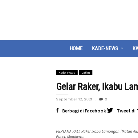
HOME
KADE-NEWS
KA
Kade-news
Jatim
Gelar Raker, Ikabu L
September 12, 2021
0
Berbagi di Facebook
Tweet di 
PERTAMA KALI: Raker Ikabu Lamongan (Ikatan Alu
Pacet, Mojokerto.