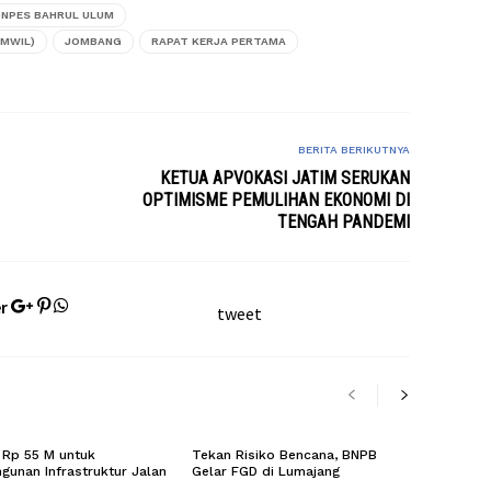
ONPES BAHRUL ULUM
AMWIL)
JOMBANG
RAPAT KERJA PERTAMA
BERITA BERIKUTNYA
KETUA APVOKASI JATIM SERUKAN
OPTIMISME PEMULIHAN EKONOMI DI
TENGAH PANDEMI
r
tweet
 Rp 55 M untuk
Tekan Risiko Bencana, BNPB
unan Infrastruktur Jalan
Gelar FGD di Lumajang