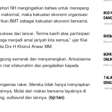
Maret
nshori NH mengingatkan bahwa untuk menopang
BOS 
a maksimal, maka kekuatan ekonomi organisasi
DANG
irikan BMT sebagai kekuatan ekonomi bersama.
Janua
 sukses dan lancar. Terima kasih atas partisipasi
RHOM
ga menjadi amal jariyah kita semua,” ujar Kiai
Maret
ula Drs H Khoirul Anwar MM.
BUPA
angsung semarak dan menyenangkan. Antusiasme
ONLI
n niat silaturrahim dan pengabdian kepada
Febru
7 AL
DENG
memgemas raker. Mereka tidak hanya menyiapkan
Janua
 lainnya. Mulai dari makan bersama layaknya di
g, outbound dan lainnya.
(bjr/ian)