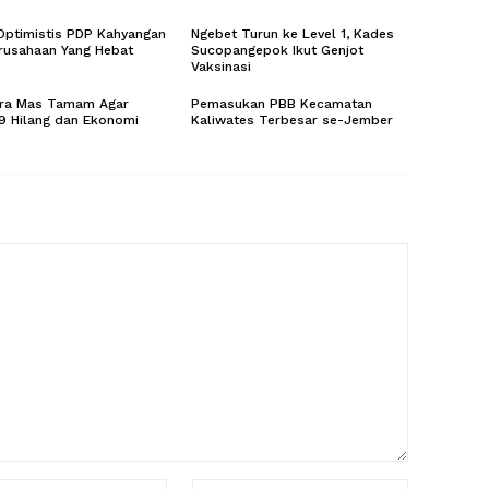
Optimistis PDP Kahyangan
Ngebet Turun ke Level 1, Kades
rusahaan Yang Hebat
Sucopangepok Ikut Genjot
Vaksinasi
ara Mas Tamam Agar
Pemasukan PBB Kecamatan
9 Hilang dan Ekonomi
Kaliwates Terbesar se-Jember