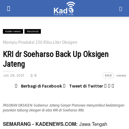
Kade-news
Nasional
Mampu Produksi 150 Ribu Liter Oksigen
KRI dr Soeharso Back Up Oksigen
Jateng
Juli 29, 2021
0
669
views
Berbagi di Facebook
Tweet di Twitter
PASOKAN OKSIGEN: Gubernur Jateng Ganjar Pranowo menyambut kedatangan
pasokan tabung oksigen di atas KRI dr Soeharso-990.
Jawa Tengah
SEMARANG - KADENEWS.COM: