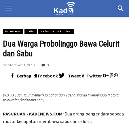
Kade-news
Jatim
Kade-hukum kriminal
Dua Warga Probolinggo Bawa Celurit
dan Sabu
September 1, 2019
0
Berbagi di Facebook
Tweet di Twitter
DUA KASUS: Polisi memeriksa Sahar dan Zaenal warga Probolinggo (Foto:a
zainurrifan/kadenews.com)
PASURUAN - KADENEWS.COM:
Dua orang pengendara sepeda
motor kedapatan membawa sabu dan celurit.