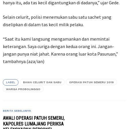
hanya itu, ada tas kecil digantungkan di dadanya,” ujar Gede.
Selain celurit, polisi menemukan sabu satu sachet yang
diselipkan di dalam tas kecil milik pelaku.
“Saat itu kami langsung mengamankan dan memintai
keterangan. Saya curiga dengan kedua orang ini. Jangan-
jangan punya niat jahat. Karena orang luar kota Pasuruan,”
tambahnya.(aza/ian)
LABEL
BAWA CELURIT DAN SABU
OPERASI PATUH SEMERU 2019
WARGA PROBOLINGGO
BERITA SEBELUMYA
AWALI OPERASI PATUH SEMERU,
KAPOLRES LUMAJANG PERIKSA