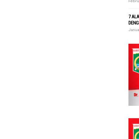
Febru
7 AL
DENG
Janua