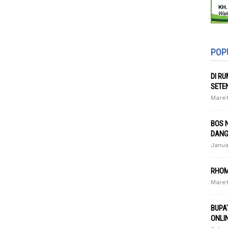
POP
DI R
SETE
Maret
BOS 
DANG
Janua
RHOM
Maret
BUPA
ONLI