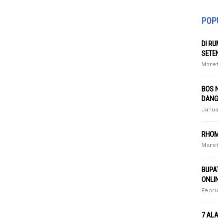
POP
DI R
SETE
Maret
BOS 
DANG
Janua
RHOM
Maret
BUPA
ONLI
Febru
7 AL