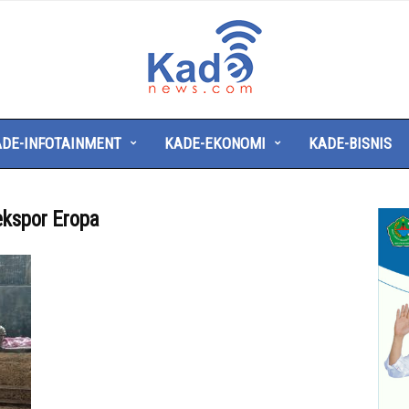
Kade
News
DE-INFOTAINMENT
KADE-EKONOMI
KADE-BISNIS
ekspor Eropa