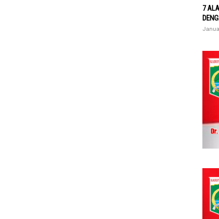
7 AL
DENG
Janua