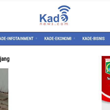
Kade
News
ADE-INFOTAINMENT
KADE-EKONOMI
KADE-BISNIS
jang