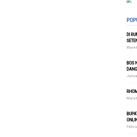
POP
DI R
SETE
Maret
BOS 
DANG
Janua
RHOM
Maret
BUPA
ONLI
Febru