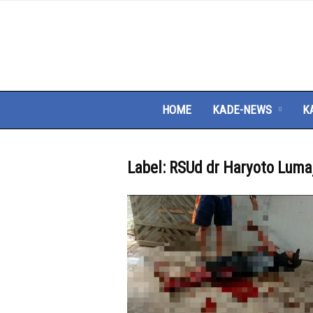
HOME
KADE-NEWS
K
Label: RSUd dr Haryoto Luma