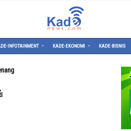
Kade
News
DE-INFOTAINMENT
KADE-EKONOMI
KADE-BISNIS
enang
,
I