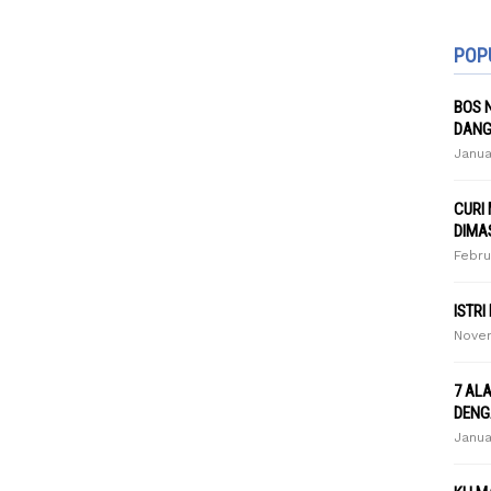
POP
BOS 
DANG
Janua
CURI
DIMA
Febru
ISTRI
Novem
7 AL
DENG
Janua