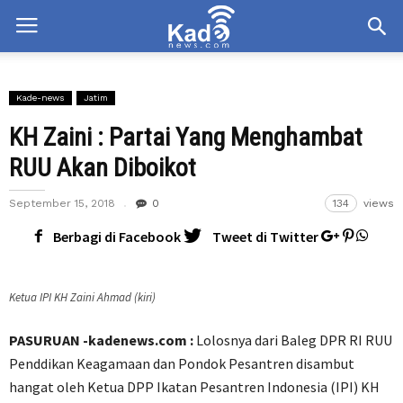
Kade-news
Jatim
KH Zaini : Partai Yang Menghambat
RUU Akan Diboikot
September 15, 2018
0
134
views
Berbagi di Facebook
Tweet di Twitter
Ketua IPI KH Zaini Ahmad (kiri)
PASURUAN -kadenews.com :
Lolosnya dari Baleg DPR RI RUU
Penddikan Keagamaan dan Pondok Pesantren disambut
hangat oleh Ketua DPP Ikatan Pesantren Indonesia (IPI) KH