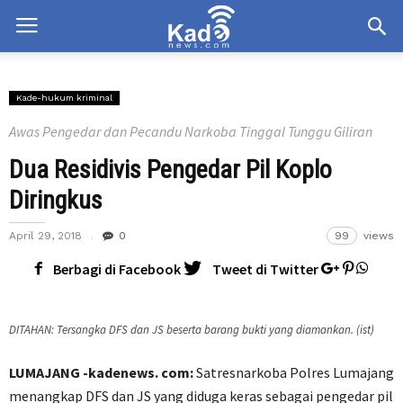
Kade-hukum kriminal
Awas Pengedar dan Pecandu Narkoba Tinggal Tunggu Giliran
Dua Residivis Pengedar Pil Koplo
Diringkus
April 29, 2018
0
99
views
Berbagi di Facebook
Tweet di Twitter
DITAHAN: Tersangka DFS dan JS beserta barang bukti yang diamankan. (ist)
LUMAJANG -kadenews. com:
Satresnarkoba Polres Lumajang
menangkap DFS dan JS yang diduga keras sebagai pengedar pil