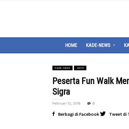
HOME
KADE-NEWS
KA
Kade-news
Jatim
Peserta Fun Walk Me
Sigra
Februari 12, 2018
0
Berbagi di Facebook
Tweet di 