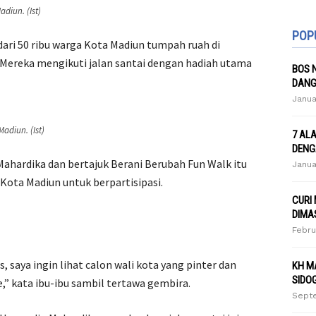
diun. (Ist)
POP
ari 50 ribu warga Kota Madiun tumpah ruah di
 Mereka mengikuti jalan santai dengan hadiah utama
BOS 
DANG
Janua
adiun. (Ist)
7 AL
DENG
Mahardika dan bertajuk Berani Berubah Fun Walk itu
Janua
Kota Madiun untuk berpartisipasi.
CURI
DIMA
Febru
 saya ingin lihat calon wali kota yang pinter dan
KH M
SIDO
,” kata ibu-ibu sambil tertawa gembira.
Septe