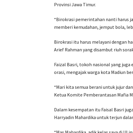
Provinsi Jawa Timur.
“Birokrasi pemerintahan nanti harus j
memberi kemudahan, jemput bola, leb
Birokrasi itu harus melayani dengan hat
Arief Rahman yang disambut riuh sorak
Faizal Basri, tokoh nasional yang jug
orasi, mengajak warga kota Madiun be
“Mari kita semua berani untuk jujur da
Ketua Komite Pemberantasan Mafia M
Dalam kesempatan itu Faisal Basri ju
Harryadin Mahardika untuk terjun dala
“Mas Mahardika, adik kelas saya di UI in