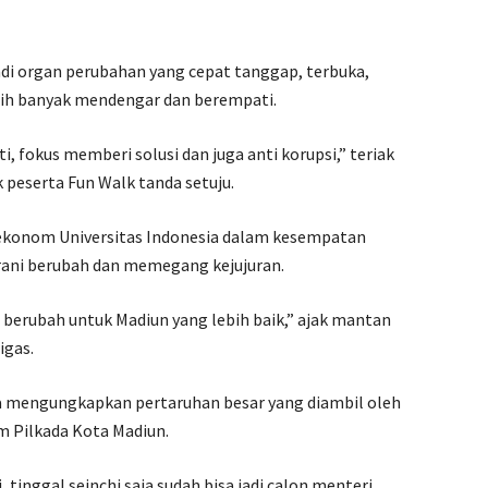
adi organ perubahan yang cepat tanggap, terbuka,
ih banyak mendengar dan berempati.
i, fokus memberi solusi dan juga anti korupsi,” teriak
 peserta Fun Walk tanda setuju.
a ekonom Universitas Indonesia dalam kesempatan
rani berubah dan memegang kejujuran.
n berubah untuk Madiun yang lebih baik,” ajak mantan
igas.
ga mengungkapkan pertaruhan besar yang diambil oleh
m Pilkada Kota Madiun.
i, tinggal seinchi saja sudah bisa jadi calon menteri.